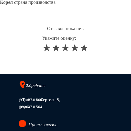
Корея
страна производства
Отзывов пока нет.
Укажите оценку:
1
2
3
4
5
Адрес
Телефоны
г. Ташкент Сергели 8,
(91) 137 0 564
дом 4
(99) 637 0 564
Прием заказов
Email