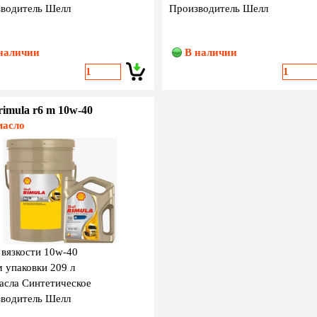
водитель Шелл
Производитель Шелл
наличии
В наличии
 rimula r6 m 10w-40
масло
 вязкости 10w-40
 упаковки 209 л
асла Cинтетическое
водитель Шелл