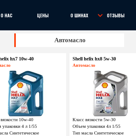
Пропустить меню
О НАС
ЦЕНЫ
О ШИНАХ
ОТЗЫВЫ
▼
▼
Автомасло
 helix hx7 10w-40
Shell helix hx8 5w-30
масло
Автомасло
 вязкости 10w-40
Класс вязкости 5w-30
 упаковки 4 л 1/55
Объем упаковки 4л 1/55
асла Синтетическое
Тип масла Синтетическое