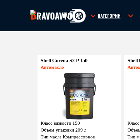
Перейти к контенту
КАТАЛОГ
КАТЕГОРИИ
▼
Shell Corena S2 P 150
Shell
Автомасло
Авто
Класс вязкости 150
Класс
Объем упаковки 209 л
Объем
Тип масла Компрессорное
Тип м