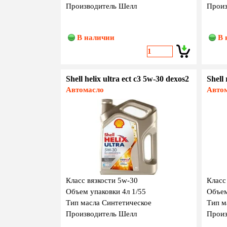
Производитель Шелл
Произ
В наличии
В 
Shell helix ultra ect c3 5w-30 dexos2
Shell
Автомасло
Авто
Класс вязкости 5w-30
Класс
Объем упаковки 4л 1/55
Объем
Тип масла Синтетическое
Тип м
Производитель Шелл
Произ